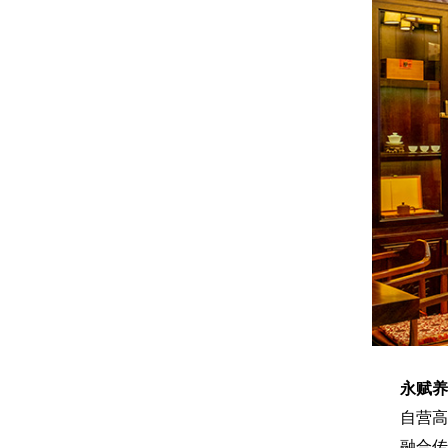
永赋养
自营高
融合传