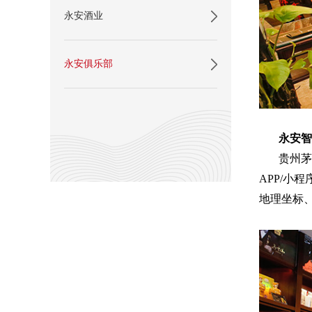
永安酒业
永安俱乐部
永安智
贵州茅
APP/小
地理坐标