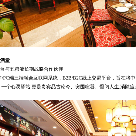
酒堂
台与五粮液长期战略合作伙伴
程序/PC端三端融合互联网系统，B2B/B2C线上交易平台，旨在
、一个心灵驿站,更是贵宾品古论今、突围喧嚣、慢阅人生,消除