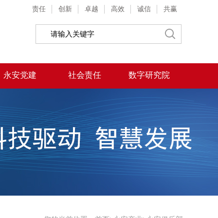
责任
创新
卓越
高效
诚信
共赢
永安党建
社会责任
数字研究院