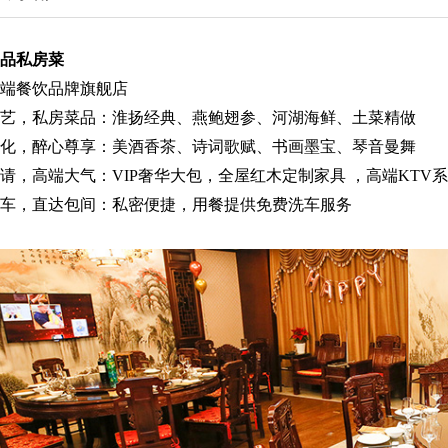
品私房菜
端餐饮品牌旗舰店
艺，私房菜品：淮扬经典、燕鲍翅参、河湖海鲜、土菜精做
化，醉心尊享：美酒香茶、诗词歌赋、书画墨宝、琴音曼舞
请，高端大气：VIP奢华大包，全屋红木定制家具 ，高端KTV
车，直达包间：私密便捷，用餐提供免费洗车服务