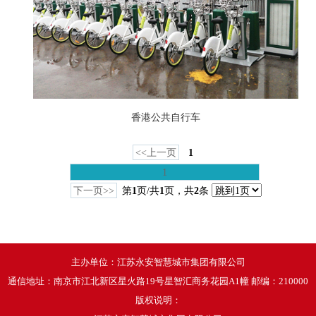
香港公共自行车
<<上一页
1
1
下一页>>
第
1
页/共
1
页，共
2
条
主办单位：江苏永安智慧城市集团有限公司
通信地址：南京市江北新区星火路19号星智汇商务花园A1幢 邮编：210000
版权说明：