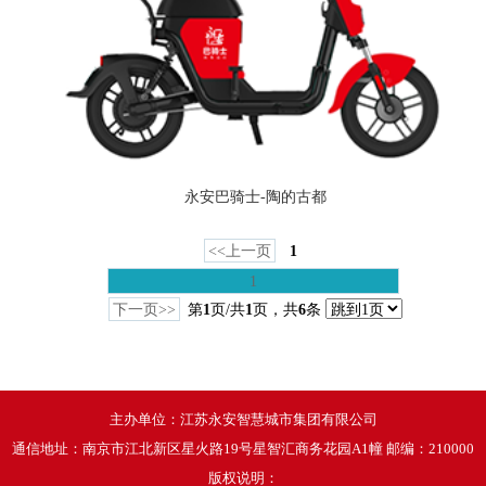
永安巴骑士-陶的古都
<<上一页
1
1
下一页>>
第
1
页/共
1
页，共
6
条
主办单位：江苏永安智慧城市集团有限公司
通信地址：南京市江北新区星火路19号星智汇商务花园A1幢 邮编：210000
版权说明：