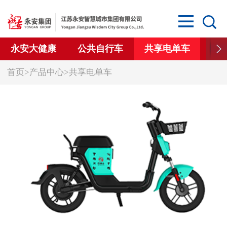
永安大健康
公共自行车
共享电单车
智
首页
>
产品中心
>
共享电单车