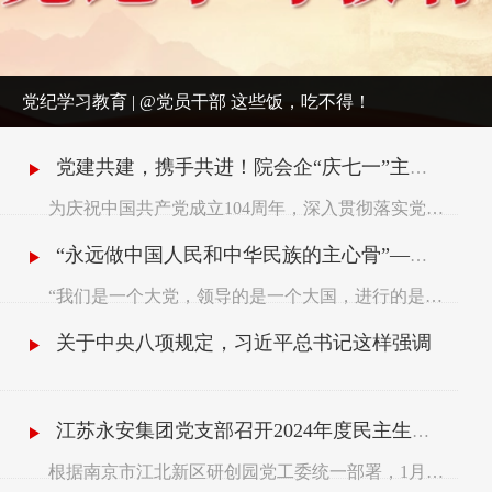
党纪学习教育 | @党员干部 这些饭，吃不得！
党建共建，携手共进！院会企“庆七一”主题活动在南京江北
“永远做中国人民和中华民族的主心骨”——写在中国共产党
关于中央八项规定，习近平总书记这样强调
江苏永安集团党支部召开2024年度民主生活会
@全体党员，这些义务必须履行！
国家卫健委主任雷海潮：深化改革 为中国式现代化奠定扎实
党的二十届三中全会精神应知应会 （2）
党的二十届三中全会精神应知应会（1）
重温入党誓词，牢记初心使命；党团集体学习，弘扬伟大精
党建共建，携手共进！院会企“庆七一”主题活动在南京江北新区举行
新区举行
成立104周年之际
健康根基
神！江苏永安集团党支部开展主题“党日”系列活动
为庆祝中国共产党成立104周年，深入贯彻落实党的二十大精神，···
“永远做中国人民和中华民族的主心骨”——写在中国共产党成立104周年之际
“我们是一个大党，领导的是一个大国，进行的是伟大的事业。”成···
关于中央八项规定，习近平总书记这样强调
江苏永安集团党支部召开2024年度民主生活会
根据南京市江北新区研创园党工委统一部署，1月16日，江苏永安···